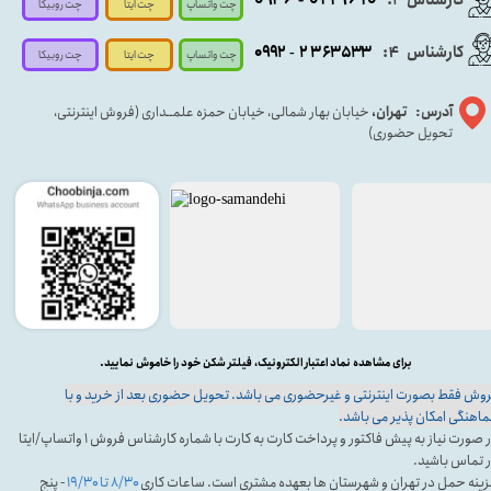
چت واتساپ
چت روبیکا
چت ایتا
کارشناس
:
۵۳۳
۶۳
۳
۲
۹۲
۰۹
4
-
چت روبیکا
چت واتساپ
چت ایتا
آدرس: تهران،
خیابان بهار شمالی، خیابان حمزه علمــداری (فروش اینترنتی،
تحویل حضوری)
برای مشاهده نماد اعتبار الکترونیک، فیلتر شکن خود را خاموش نمایید.
وش فقط بصورت اینترنتی و غیرحضوری می باشد. تحویل حضوری بعد از خرید و با
اهنگی امکان پذیر می باشد.
در صورت نیاز به پیش فاکتور و پرداخت کارت به کارت با شماره کارشناس فروش ۱ واتساپ/ایتا
 تماس باشید.
ینه حمل در تهران و شهرستان ها بعهده مشتری است. ساعات کاری
۸/۳۰ تا ۱۹/۳۰
- پنج