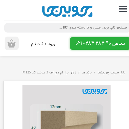
حساب کاربری من
تغییر گذر واژه
سفارشات
تماس 90 284 284 - 021
ورود
/
ثبت نام
۰
خروج از حساب کاربری
بازار منبت چوبینجا
برند ها
زوار ابزار ام دی اف 3 سانت کد M125