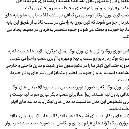
یفیوزر از زاویه بیرون قابل مشاهده هستند (ریسه نوری هم که داخل
یفیوزر قرار دارد و نور را در فضای محیط منتشر و پخش می کند.
صب لاین نوری توکار آلومینیومی کنافی در سقف کاذب با پایه ها و پایه های
نر دار اجرا می شوند که لاین نوری به راحتی در سقف کاذب از طریق این پایه
ا، جا خورده و محکم می شود و جلوه منحصر به فردی در محیط ایجاد می
ند.
این نوری روکار:
لاین های نوری روکار مدل دیگری از لاینر ها هستند که به
ورت روکار در دیوار و سقف با پیچ و مهره یا آویزی نصب و اجرا می شوند.
مروزه حتما این لاینر ها را در دکوراسیون های شیک و مدرن داخلی و خارجی
شاهده نموده اید و از جلوه بی نظیر و متمایز این لاینر های روکار خبردار
ستید.
اینر نوری روکار که به صورت آویز نصب می شوند، برخلاف مدل های توکار
نافی بدون لبه هستند زیرا اصلا برای نصب دیگر نیازی هم به لبه نیست و
رای تشخیص این مدل ها نسبت به مدل های توکار باید به لبه های لاینر
قت نمایید.
اینر های روکار در بالای آشپزخانه ها، بالای کانتر ها، بالایی پذیرایی، بالای
یزاین و بک گراند های فیلم برداری و عکاسی به صورت نصب شده در دیوار