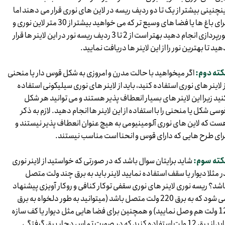
ینچنینی بیشتر از یک تا دو ردیف ریسه در لاین های نوری قرار می دهند اما
برای باغ ها یا فضا های وسیع تر که می خواهید بیشتر از 30 متر لاین نوری و
نورپردازی انجام دهید بهتر است از 2 تا 3 ردیف ریسه نور در این لاینر ها قرار
هید تا بهترین نور را از این لاینر ها دریافت نمایید.
کته دوم:
اگر میخواهید با حالت مدرن و امروزی به شکل قوس دار یا منحنی
ز لاینر های نوری استفاده کنید، باید از لاینر های نوری سیلیکونی استفاده
نید زیرا این لاینر های بسیار انعطاف پذیر هستند و می توانید هر شکل
وسی شکل یا منحنی را با استفاده از این لاینر ها انجام دهید. لازم به ذکر
ست که لاین های نوری آلومینیومی به هیچ عنوان انعطاف پذیر نیستند و
رای طرح هایی که دارای قوس و انحنا است مناسب نیستند.
کته سوم:
شاید برایتان سوال باشد که در صورتی که خواستید از لاینر نوری
ر مثلا دیوار یا سقف استفاده نمایید لاینر باید به برق چند ولت متصل
اشد؟ ریسه نوری لاینر های نوری سقفی توکار کنافی و روکار آویزی پیشنهاد
می شود که به برق 220 ولت متصل باشد (میتوانید به طور دلخواه به برق
12 ولت هم وصل نمایید) و همچنین برای فضا هایی مثل دیوار یا کف سازه
باید از برق 12 ولت استفاده کنید که در صورت تماس دچار برق گرفتگی