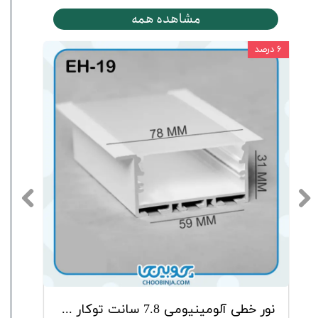
مشاهده همه
۶ درصد
۶ درصد
1 سانت روکار EH-44
نور خطی آلومینیومی 7.8 سانت توکار EH-19