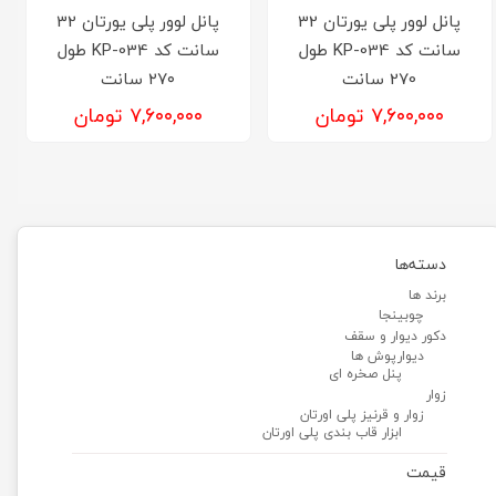
پانل لوور پلی یورتان 32
پانل لوور پلی یورتان 32
سانت کد KP-034 طول
سانت کد KP-034 طول
270 سانت
۲۷۰ سانت
۷,۶۰۰,۰۰۰ تومان
۷,۶۰۰,۰۰۰ تومان
دسته‌ها
برند ها
چوبینجا
دکور دیوار و سقف
دیوارپوش ها
پنل صخره ای
زوار
زوار و قرنیز پلی اورتان
ابزار قاب بندی پلی اورتان
قیمت