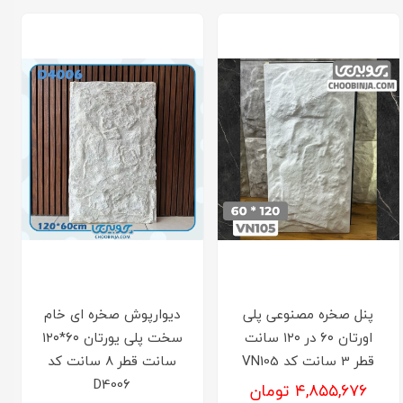
پنل صخره مصنوعی پلی
دیوارپوش صخره ای خام
اورتان ۶۰ در ۱۲۰ سانت
سخت پلی یورتان ۶۰*۱۲۰
قطر 3 سانت کد VN105
سانت قطر 8 سانت کد
D4006
۴,۸۵۵,۶۷۶ تومان