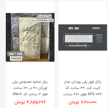
پانل لوور پلی یورتان مدل
پنل صخره مصنوعی پلی
کیت کت 32 سانت کد
اورتان ۶۰ در ۱۲۰ سانت
KPS-032 طول 27۰ سانت
قطر 3 سانت کد VN106
۷,۶۰۰,۰۰۰ تومان
۴,۸۵۵,۶۷۶ تومان