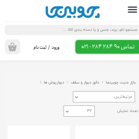
حساب کاربری من
تغییر گذر واژه
سفارشات
تماس 90 284 284 - 021
ورود
/
ثبت نام
۰
خروج از حساب کاربری
بازار منبت چوبینجا
دکور دیوار و سقف
دیوارپوش ها
ترمووال پلی یورتان
مرتبط‌ترین
تعداد نمایش
۳۲