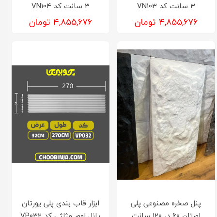
3 سانت کد VN103
3 سانت کد VN104
۴,۸۵۵,۶۷۶ تومان
۴,۸۵۵,۶۷۶ تومان
پنل صخره مصنوعی پلی
ابزار قاب بندی پلی یورتان
اورتان ۶۰ در ۱۲۰ سانت
پانل لوور مثلثی کد VP032