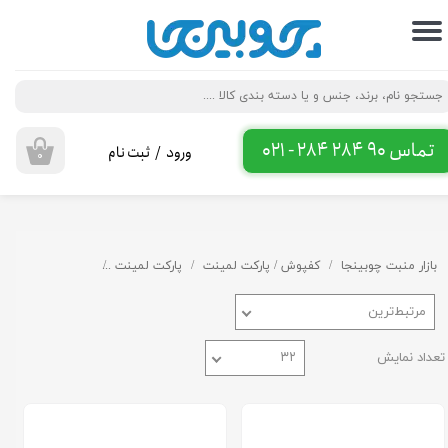
حساب کاربری من
تغییر گذر واژه
سفارشات
تماس 90 284 284 - 021
ورود
/
ثبت نام
۰
خروج از حساب کاربری
بازار منبت چوبینجا
کفپوش / پارکت لمینت
پارکت لمینت
طرح و رنگ پارکت
مرتبط‌ترین
تعداد نمایش
۳۲