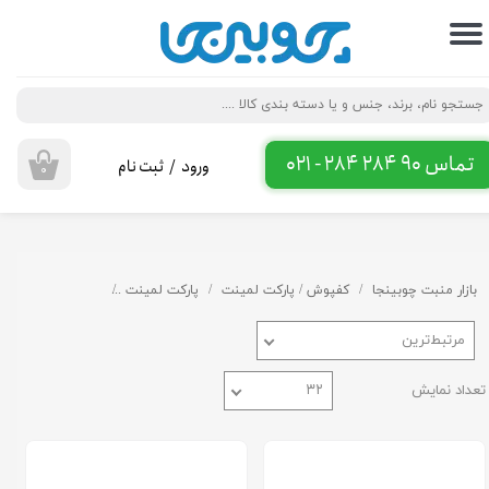
حساب کاربری من
تغییر گذر واژه
سفارشات
تماس 90 284 284 - 021
ورود
/
ثبت نام
۰
خروج از حساب کاربری
بازار منبت چوبینجا
کفپوش / پارکت لمینت
پارکت لمینت
پارکت لمینت فندی
مرتبط‌ترین
تعداد نمایش
۳۲