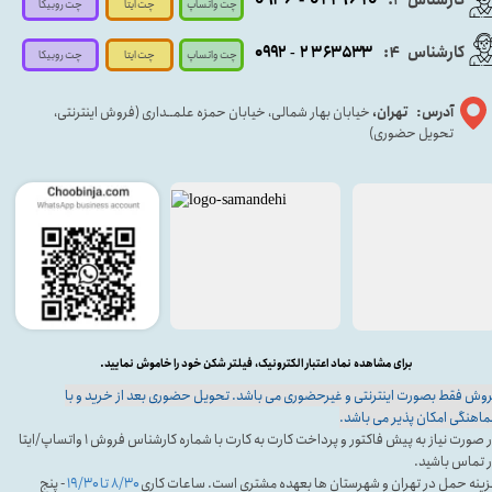
چت واتساپ
چت روبیکا
چت ایتا
کارشناس
:
۵۳۳
۶۳
۳
۲
۹۲
۰۹
4
-
چت روبیکا
چت واتساپ
چت ایتا
آدرس: تهران،
خیابان بهار شمالی، خیابان حمزه علمــداری (فروش اینترنتی،
تحویل حضوری)
برای مشاهده نماد اعتبار الکترونیک، فیلتر شکن خود را خاموش نمایید.
وش فقط بصورت اینترنتی و غیرحضوری می باشد. تحویل حضوری بعد از خرید و با
اهنگی امکان پذیر می باشد.
در صورت نیاز به پیش فاکتور و پرداخت کارت به کارت با شماره کارشناس فروش ۱ واتساپ/ایتا
 تماس باشید.
ینه حمل در تهران و شهرستان ها بعهده مشتری است. ساعات کاری
۸/۳۰ تا ۱۹/۳۰
- پنج