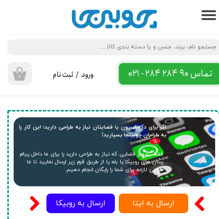
حساب کاربری من
تغییر گذر واژه
سفارشات
تماس 90 284 284 - 021
ورود
/
ثبت نام
۰
خروج از حساب کاربری
اگر برای دکوراسیون یا فضایتان نیاز به طراحی دارید؛ این کار را
به طراحان چوبینجا بسپارید!
فقط تصویر فضایی که نیاز به طراحی دارید را برای ما داخل پیام
رسان های روبیکا یا بله یا از طریق فرم زیر ارسال نمایید تا ما
طراحی لازمه برای شما را رایگان انجام دهیم.
ارسال به روبیکا
ارسال به ایتا