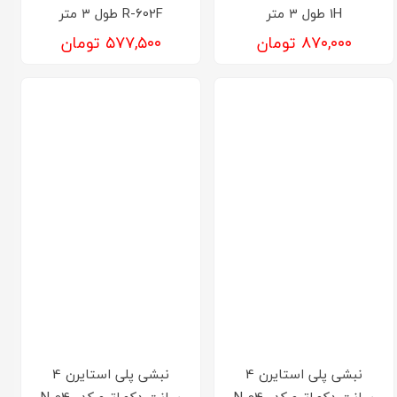
1H طول ۳ متر
R-602F طول ۳ متر
۸۷۰,۰۰۰ تومان
۵۷۷,۵۰۰ تومان
نبشی پلی استایرن 4
نبشی پلی استایرن 4
سانت دکوراتیو کد N-04-
سانت دکوراتیو کد N-04-