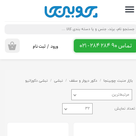
حساب کاربری من
تغییر گذر واژه
سفارشات
تماس 90 284 284 - 021
ورود
/
ثبت نام
۰
خروج از حساب کاربری
بازار منبت چوبینجا
دکور دیوار و سقف
نبشی
نبشی دکوراتیو
مرتبط‌ترین
تعداد نمایش
۳۲