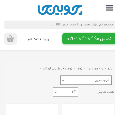
حساب کاربری من
تغییر گذر واژه
سفارشات
تماس 90 284 284 - 021
ورود
/
ثبت نام
۰
خروج از حساب کاربری
بازار منبت چوبینجا
زوار
زوار و قرنیز پلی اورتان
ابزار قاب بندی پلی اورتان
ا
مرتبط‌ترین
تعداد نمایش
۳۲