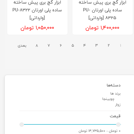
ابزار گچ بری پیش ساخته
ابزار گچ بری پیش ساخته
ساده پلی اورتان PU-
ساده پلی اورتان PU-8322
8325 [وارداتی]
[وارداتی]
۱,۴۰۰,۰۰۰ تومان
۱,۰۵۰,۰۰۰ تومان
۱
۲
۳
۴
۵
۶
۷
۸
بعدی
دسته‌ها
برند ها
چوبینجا
زوار
قیمت
۰ تومان - ۱۴,۷۳۵,۵۰۰ تومان