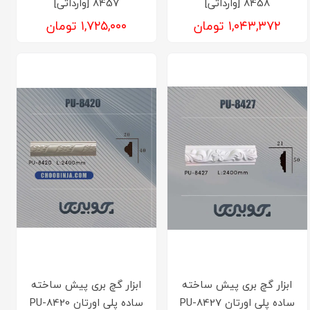
8458 [وارداتی]
8457 [وارداتی]
۱,۰۴۳,۳۷۲ تومان
۱,۷۲۵,۰۰۰ تومان
ابزار گچ بری پیش ساخته
ابزار گچ بری پیش ساخته
ساده پلی اورتان PU-8427
ساده پلی اورتان PU-8420