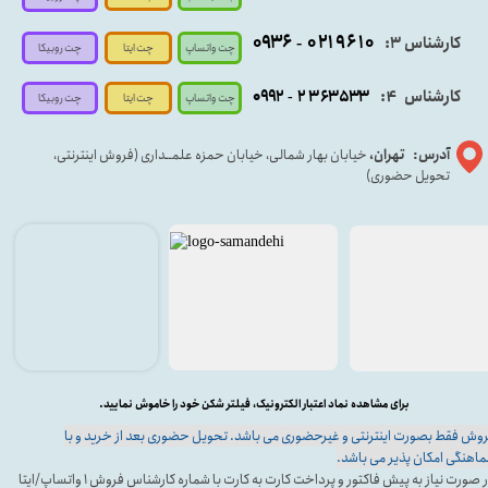
۰۹۳۶
۰۲۱۹۶۱۰
کارشناس ۳:
-
چت واتساپ
چت روبیکا
چت ایتا
کارشناس
:
۵۳۳
۶۳
۳
۲
۹۲
۰۹
4
-
چت روبیکا
چت واتساپ
چت ایتا
آدرس: تهران،
خیابان بهار شمالی، خیابان حمزه علمــداری (فروش اینترنتی،
تحویل حضوری)
برای مشاهده نماد اعتبار الکترونیک، فیلتر شکن خود را خاموش نمایید.
وش فقط بصورت اینترنتی و غیرحضوری می باشد. تحویل حضوری بعد از خرید و با
اهنگی امکان پذیر می باشد.
در صورت نیاز به پیش فاکتور و پرداخت کارت به کارت با شماره کارشناس فروش ۱ واتساپ/ایتا