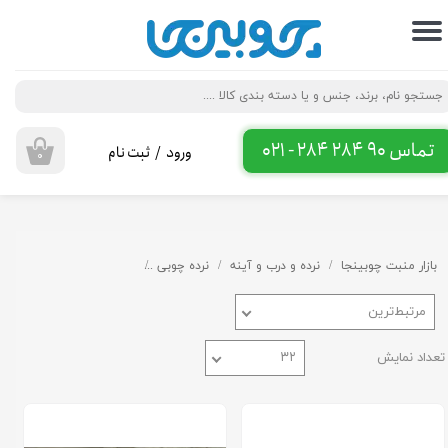
حساب کاربری من
تغییر گذر واژه
سفارشات
تماس 90 284 284 - 021
ورود
/
ثبت نام
۰
خروج از حساب کاربری
بازار منبت چوبینجا
نرده و درب و آینه
نرده چوبی
ایستگاه نرده، استارتر، شاه
مرتبط‌ترین
تعداد نمایش
۳۲