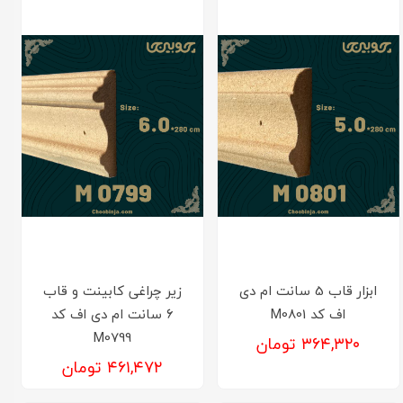
ابزار قاب 5 سانت ام دی
زیر چراغی کابینت و قاب
اف کد M0801
6 سانت ام دی اف کد
M0799
۳۶۴,۳۲۰ تومان
۴۶۱,۴۷۲ تومان