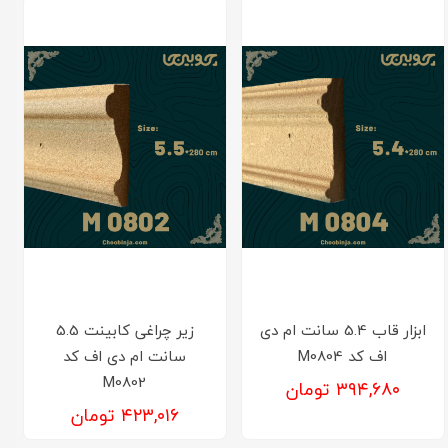
ابزار قاب 5.4 سانت ام دی
زیر چراغی کابینت 5.5
اف کد M0804
سانت ام دی اف کد
M0802
۳۹۴,۶۸۰ تومان
۴۲۳,۰۱۶ تومان