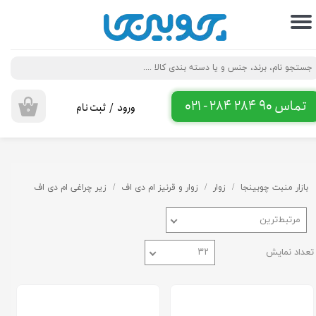
حساب کاربری من
تغییر گذر واژه
سفارشات
تماس 90 284 284 - 021
ورود
/
ثبت نام
۰
خروج از حساب کاربری
بازار منبت چوبینجا
زوار
زوار و قرنیز ام دی اف
زیر چراغی ام دی اف
مرتبط‌ترین
تعداد نمایش
۳۲