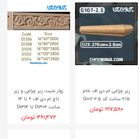
زیر چراغی ام دی اف خام
زوار منبت زیر چراغی و زیر
2/5 سانت کد G107-2.5
تاج ام دی اف 6 تا 14
سانت D1306 تا D1314
۲۱۷,۵۸۰ تومان
۴۶۱,۴۷۲ تومان