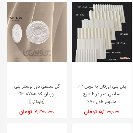
پنل پلی اورتان با عرض 32
گل سقفی دور لوستر پلی
سانتی متر در 6 طرح
یورتان کد CF-8750
متنوع طول ۲۷۰
[وارداتی]
۵,۳۰۰,۰۰۰ تومان
۷,۳۰۰,۰۰۰ تومان