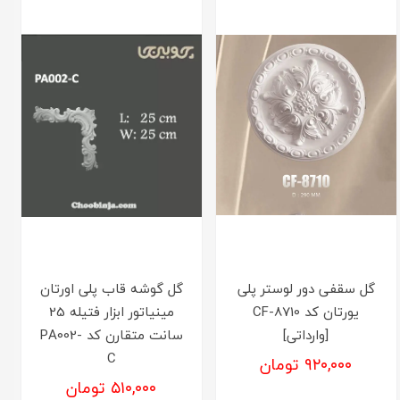
گل سقفی دور لوستر پلی
گل گوشه قاب پلی اورتان
یورتان کد CF-8710
مینیاتور ابزار فتیله 25
[وارداتی]
سانت متقارن کد PA002-
C
۹۲۰,۰۰۰ تومان
۵۱۰,۰۰۰ تومان