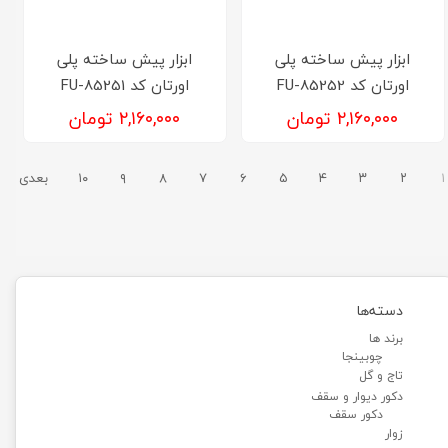
ابزار پیش ساخته پلی
ابزار پیش ساخته پلی
اورتان کد FU-85252
اورتان کد FU-85251
۲,۱۶۰,۰۰۰ تومان
۲,۱۶۰,۰۰۰ تومان
۱
۲
۳
۴
۵
۶
۷
۸
۹
۱۰
بعدی
دسته‌ها
برند ها
چوبینجا
تاج و گل
دکور دیوار و سقف
دکور سقف
زوار