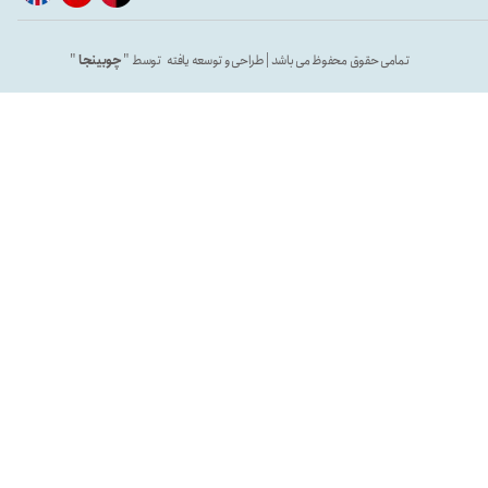
تمامی حقوق محفوظ می باشد | طراحی و توسعه یافته توسط "
چوبینجا
"