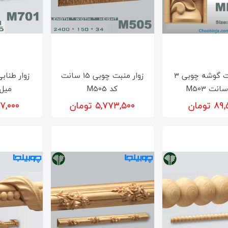
زوار منبت گوشه چوبی 3
زوار منبت چوبی 15 سانت
کد M505
میل کد
 تومان
۵,۷۷۳,۵۰۰ تومان
۳۳۷,۰۰۰ 