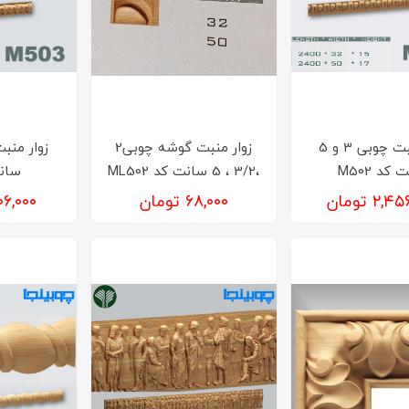
زوار منبت چوبی 3 و 5
زوار منبت گوشه چوبی2
کد M502
،3/2 ، 5 سانت کد ML502
سانت 
۲, تومان
۶۸,۰۰۰ تومان
۲,۵۰۶,۰۰۰ 