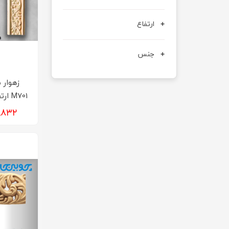
ارتفاع
جنس
زهوار 
M701 ارتفاع 6 تا 12 سانت
۷۰۲,۸۳۲