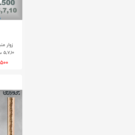
زوار م
5,7,10 سانت کد ML500
۲۶,۵۰۰