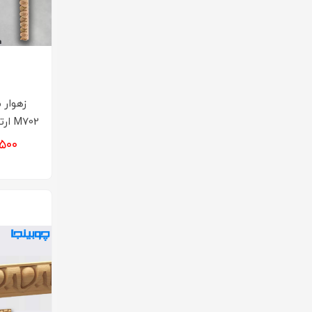
زهوار 
M702 ارتفاع 6 تا 10 سانت
۶۱,۵۰۰