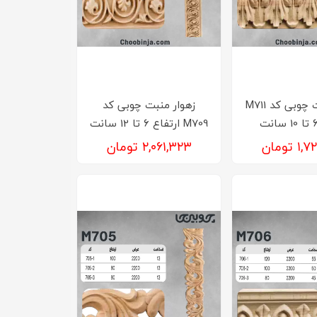
زهوار منبت چوبی کد M711
زهوار منبت چوبی کد
M709 ارتفاع 6 تا 12 سانت
 تومان
۲,۰۶۱,۳۲۳ تومان