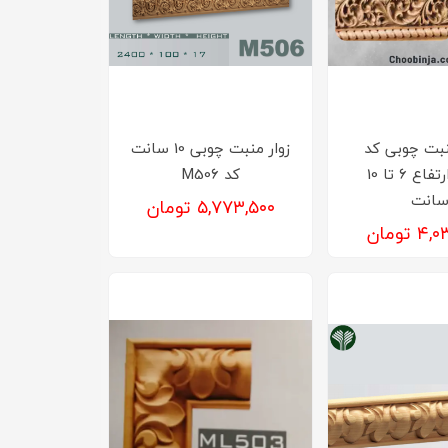
نبت چوبی کد
زوار منبت چوبی 10 سانت
M703 ارتفاع 6 تا 10
کد M506
انت
۵,۷۷۳,۵۰۰ تومان
 تومان