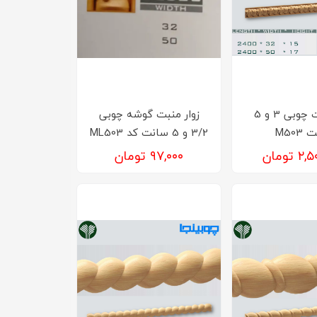
زوار منبت چوبی 3 و 5
زوار منبت گوشه چوبی
M503
3/2 و 5 سانت کد ML503
تومان
۹۷,۰۰۰ تومان