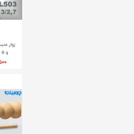
و 5 سانت M503
۸۹,۵۰۰