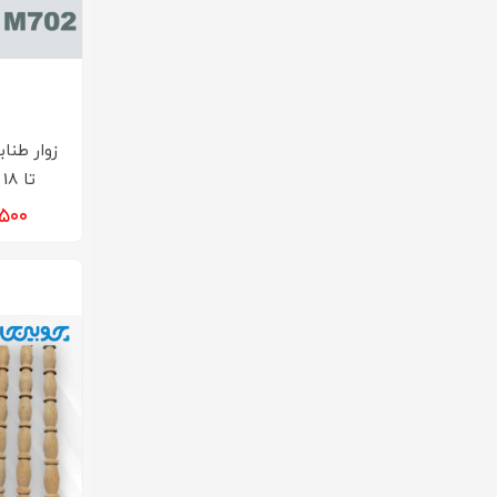
تا 18 میل کد M702
۶۱,۵۰۰