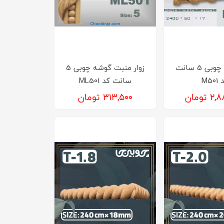
زوار منبت چوبی 5 سانت
زوار منبت گوشه چوبی 5
M501
سانت کد ML501
 تومان
۳۱۳,۵۰۰ تومان