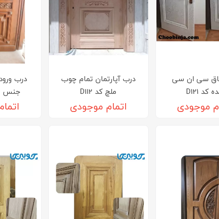
اق سی ان سی
درب آپارتمان تمام چوب
درب ورود
 کد D121
ملچ کد D112
جنس چوب
م موجودی
اتمام موجودی
اتمام