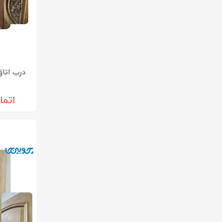
درب اتا
اتما