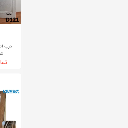
درب ات
شده
اتما