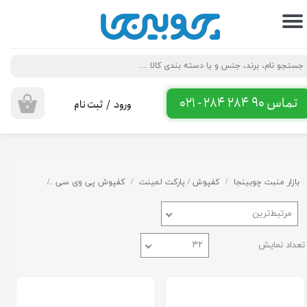
حساب کاربری من
تغییر گذر واژه
سفارشات
تماس 90 284 284 - 021
ورود
/
ثبت نام
۰
خروج از حساب کاربری
بازار منبت چوبینجا
کفپوش / پارکت لمینت
کفپوش پی وی سی
طرح و رنگ 
مرتبط‌ترین
تعداد نمایش
۳۲