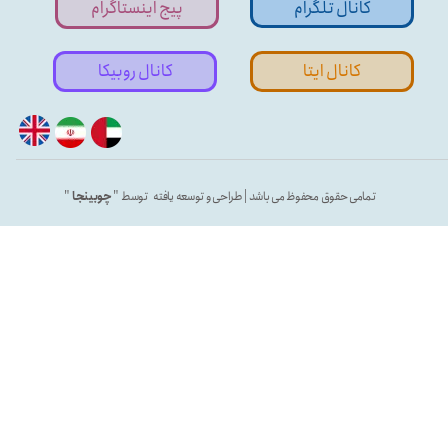
کانال تلگرام
پیج اینستاگرام
کانال ایتا
کانال روبیکا
تمامی حقوق محفوظ می باشد | طراحی و توسعه یافته توسط "
چوبینجا
"