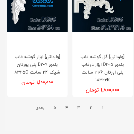
[وارداتی] گل گوشه قاب
[وارداتی] ابزار گوشه قاب
بندی D205 ابزار دوقاب
بندی D209 پلی یورتان
پلی اورتان 31/6 سانت
شیک 24 سانت 8325C
18322K
۱,۱۰۰,۰۰۰ تومان
۱,۸۰۰,۰۰۰ تومان
۱
۲
۳
۴
۵
بعدی