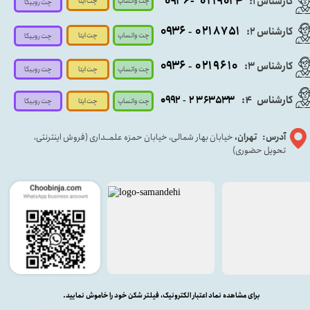
- ۰۹۳۶
۰۲۱۹۰۲۴
کارشناس ۱:
چت واتساپ
چت ایتا
چت روبیکا
۰۹
۳۶
۰۲۱۸۷۵۱
کارشناس ۲:
-
چت واتساپ
چت ایتا
چت روبیکا
۰۹۳۶
۰۲۱۹۶۱۰
کارشناس ۳:
-
چت واتساپ
چت روبیکا
چت ایتا
کارشناس
:
۵۳۳
۶۳
۳
۲
۹۲
۰۹
4
-
چت روبیکا
چت واتساپ
چت ایتا
آدرس: تهران،
خیابان بهار شمالی، خیابان حمزه علمــداری (فروش اینترنتی،
تحویل حضوری)
برای مشاهده نماد اعتبار الکترونیک، فیلتر شکن خود را خاموش نمایید.