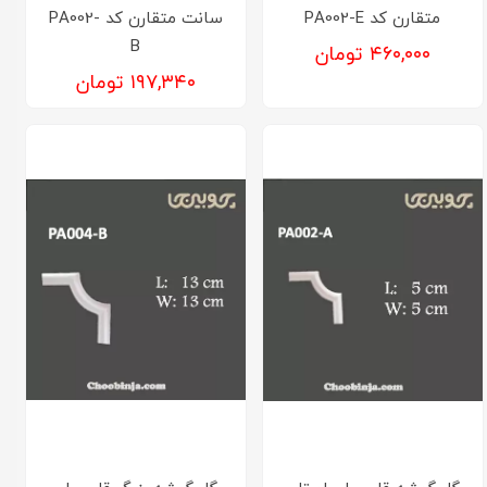
متقارن کد PA002-E
سانت متقارن کد PA002-
B
۴۶۰,۰۰۰ تومان
۱۹۷,۳۴۰ تومان