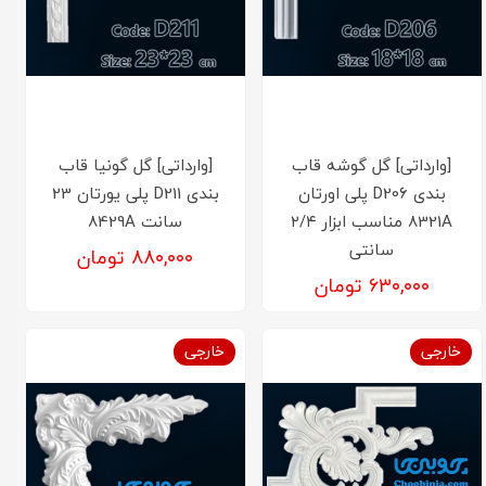
[وارداتی] گل گوشه قاب
[وارداتی] گل گونیا قاب
بندی D206 پلی اورتان
بندی D211 پلی یورتان 23
8321A مناسب ابزار ۲/۴
سانت 8429A
سانتی
۸۸۰,۰۰۰ تومان
۶۳۰,۰۰۰ تومان
خارجی
خارجی