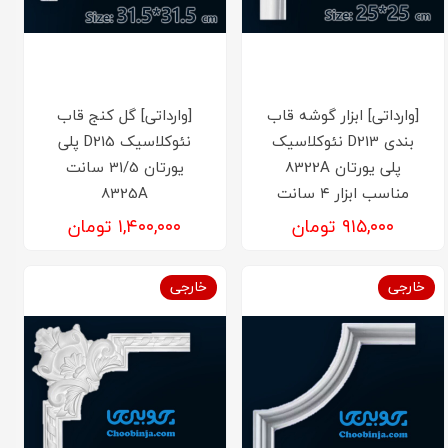
[وارداتی] ابزار گوشه قاب
[وارداتی] گل کنج قاب
بندی D213 نئوکلاسیک
نئوکلاسیک D215 پلی
پلی یورتان 8322A
یورتان 31/5 سانت
مناسب ابزار ۴ سانت
8325A
۹۱۵,۰۰۰ تومان
۱,۴۰۰,۰۰۰ تومان
خارجی
خارجی