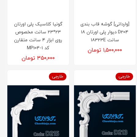
[وارداتی] گوشه قاب بندی
گونیا کلاسیک پلی اورتان
D204 دیوار پلی اورتان 18
۲۳*۲۳ سانت مخصوص
سانت 18323E
روی ابزار ۴ سانت متقارن
کد MP104-1
۱,۵۰۰,۰۰۰ تومان
۳۵۰,۰۰۰ تومان
خارجی
خارجی