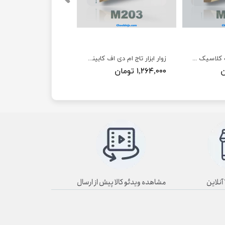
قیمت تاج کابینت کلاسیک 4/5 سانت کد M200
زوار ابزار تاج ام دی اف کابینت ممبران و کلاسیک 12 سانت کد M203
۱,۲۶۴,۰۰۰ تومان
مشاهده ویدئو کالا پیش از ارسال