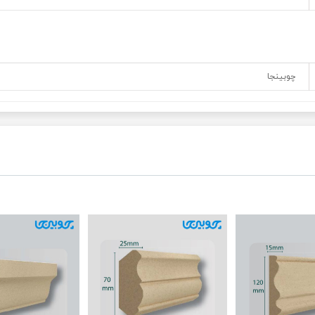
چوبینجا