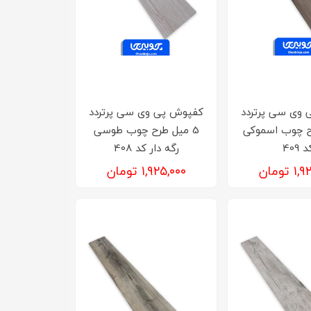
 وی سی پرتردد
کفپوش‌ پی وی سی پرتردد
رح چوب اسموکی
5 میل طرح چوب طوسی
 409
رگه دار کد 408
تومان
۱,۹۲۵,۰۰۰ تومان