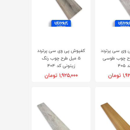
 وی سی پرتردد
کفپوش‌ پی وی سی پرتردد
رح چوب طوسی
5 میل طرح چوب رنگ
 405
زیتونی کد 404
تومان
۱,۹۲۵,۰۰۰ تومان