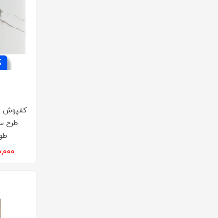
کفپوش پ
طرح س
طوس
۵۵۰,۰۰۰