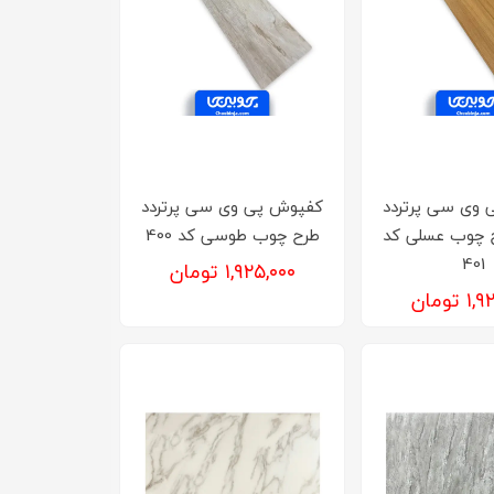
 وی سی پرتردد
کفپوش‌ پی وی سی پرتردد
ح چوب عسلی کد
طرح چوب طوسی کد 400
401
۱,۹۲۵,۰۰۰ تومان
تومان