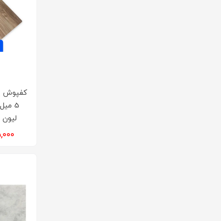
کفپوش‌ پ
5 میل
لیون ر
۹۲۵,۰۰۰