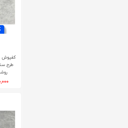
کفپوش پ
طرح سن
روشن ک
۵۵۰,۰۰۰