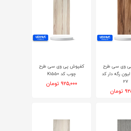
ی وی سی طرح
کفپوش‌ پی وی سی طرح
یون رگه دار کد
چوب کد K1550
27
۹۲۵,۰۰۰ تومان
ومان