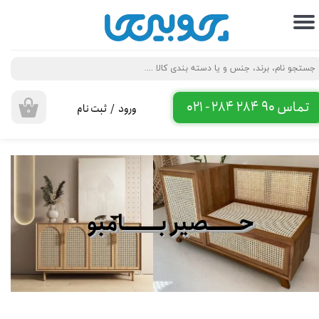
حساب کاربری من
تغییر گذر واژه
سفارشات
تماس 90 284 284 - 021
ورود
/
ثبت نام
۰
خروج از حساب کاربری
حــــــصیر بـــــــامبو