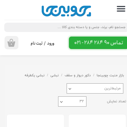
حساب کاربری من
تغییر گذر واژه
سفارشات
تماس 90 284 284 - 021
ورود
/
ثبت نام
۰
خروج از حساب کاربری
بازار منبت چوبینجا
دکور دیوار و سقف
نبشی
نبشی یکطرفه
مرتبط‌ترین
تعداد نمایش
۳۲