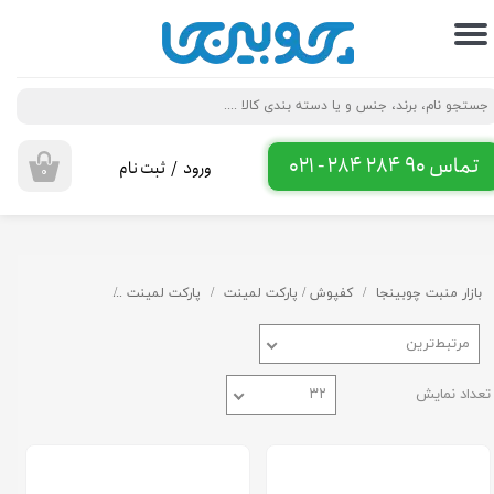
حساب کاربری من
تغییر گذر واژه
سفارشات
تماس 90 284 284 - 021
ورود
/
ثبت نام
۰
خروج از حساب کاربری
بازار منبت چوبینجا
کفپوش / پارکت لمینت
پارکت لمینت
پارکت لمینت استار
مرتبط‌ترین
تعداد نمایش
۳۲