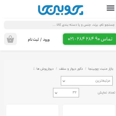
حساب کاربری من
تغییر گذر واژه
سفارشات
تماس 90 284 284 - 021
ورود
/
ثبت نام
۰
خروج از حساب کاربری
بازار منبت چوبینجا
دکور دیوار و سقف
دیوارپوش ها
ترمووال پی وی سی
مرتبط‌ترین
تعداد نمایش
۳۲