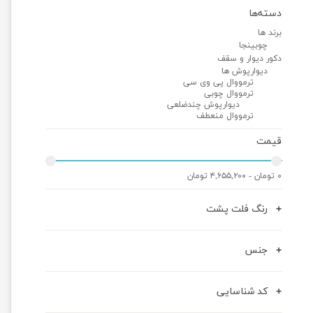
دسته‌ها
برند ها
چوبینجا
دکور دیوار و سقف
دیوارپوش ها
ترمووال پی وی سی
ترمووال چوبی
دیوارپوش چندضلعی
ترمووال منعطف
قیمت
۰ تومان - ۴,۶۵۵,۲۰۰ تومان
رنگ فلت پشت
جنس
کد شناسایی