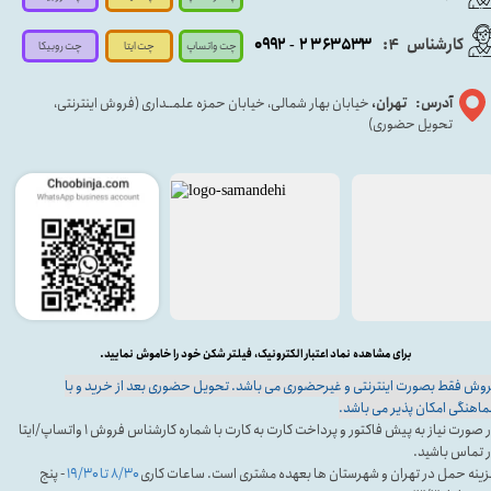
کارشناس
:
۵۳۳
۶۳
۳
۲
۹۲
۰۹
4
-
چت روبیکا
چت واتساپ
چت ایتا
آدرس: تهران،
خیابان بهار شمالی، خیابان حمزه علمــداری (فروش اینترنتی،
تحویل حضوری)
برای مشاهده نماد اعتبار الکترونیک، فیلتر شکن خود را خاموش نمایید.
وش فقط بصورت اینترنتی و غیرحضوری می باشد. تحویل حضوری بعد از خرید و با
اهنگی امکان پذیر می باشد.
در صورت نیاز به پیش فاکتور و پرداخت کارت به کارت با شماره کارشناس فروش ۱ واتساپ/ایتا
 تماس باشید.
ینه حمل در تهران و شهرستان ها بعهده مشتری است. ساعات کاری
۸/۳۰ تا ۱۹/۳۰
- پنج