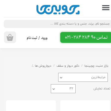
حساب کاربری من
تغییر گذر واژه
سفارشات
تماس 90 284 284 - 021
ورود
/
ثبت نام
۰
خروج از حساب کاربری
بازار منبت چوبینجا
دکور دیوار و سقف
دیوارپوش ها
ترمووال پی وی سی
مرتبط‌ترین
تعداد نمایش
۳۲