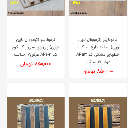
ترمولاینر (ترمووال لاین
ترمولاینر (ترمووال لاین
نوری) سفید طرح سنگ با
نوری) پی وی سی رنگ کرم
خطهای مشکی کد AP113
کد AP102 عرض17 سانت
عرض17 سانت
۸۵۰,۰۰۰ تومان
۸۵۰,۰۰۰ تومان