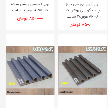
نوری) پی وی سی طرح
نوری) طوسی روشن ساده
چوب گردویی روشن کد
کد AP114 عرض17 سانت
AP108 عرض17 سانت
۸۵۰,۰۰۰ تومان
۸۵۰,۰۰۰ تومان