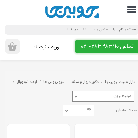
حساب کاربری من
تغییر گذر واژه
سفارشات
تماس 90 284 284 - 021
ورود
/
ثبت نام
۰
خروج از حساب کاربری
بازار منبت چوبینجا
دکور دیوار و سقف
دیوارپوش ها
ابعاد ترمووال
ترمووال 12 تا 15 
مرتبط‌ترین
تعداد نمایش
۳۲