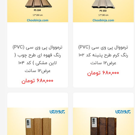
ترمووال پی وی سی (PVC)
ترمووال پی وی سی (PVC)
رنگ کرم طرح پتینه کد 102
رنگ قهوه ای طرح چوب {
عرض12 سانت
لاین مشکی } کد 104
عرض12 سانت
۶۸۰,۰۰۰ تومان
۶۸۰,۰۰۰ تومان