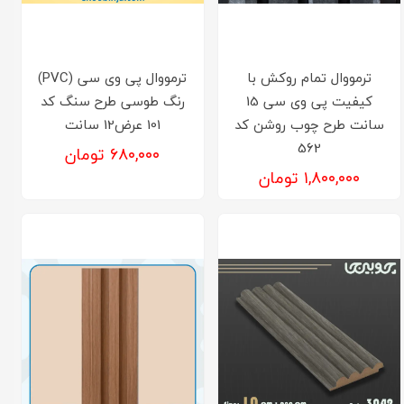
ترمووال تمام روکش با
ترمووال پی وی سی (PVC)
کیفیت پی وی سی 15
رنگ طوسی طرح سنگ کد
سانت طرح چوب روشن کد
101 عرض12 سانت
562
۶۸۰,۰۰۰ تومان
۱,۸۰۰,۰۰۰ تومان