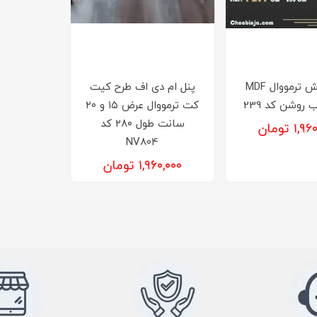
دیوارپوش ترمووال MDF
پنل ام دی اف طرح کیت
روشن کد 239
کت ترمووال عرض ۱۵ و ۲۰
سانت طول ۲۸۰ کد
۱, تومان
NV804
۱,۹۶۰,۰۰۰ تومان