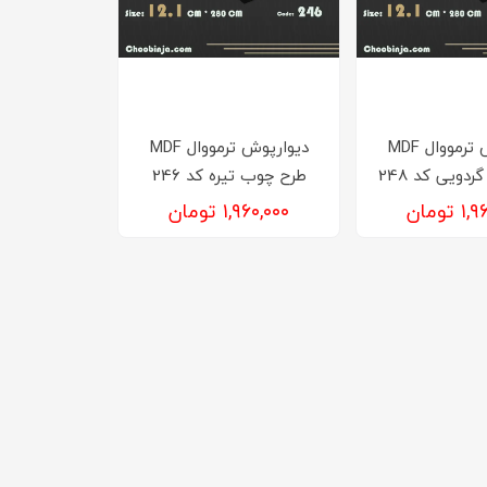
دیوارپوش ترمووال MDF
دیوارپوش ترمووال MDF
دویی کد 248
طرح چوب تیره کد 246
تومان
۱,۹۶۰,۰۰۰ تومان