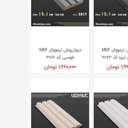
دیوارپوش ترمووال MDF
دیوارپوش ترمووال MDF
ره کد 3022
طوسی کد 3017
تومان
۱,۹۶۰,۰۰۰ تومان