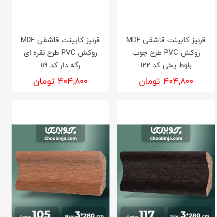
قرنیز کابینت قاشقی MDF
قرنیز کابینت قاشقی MDF
روکش PVC طرح چوب
روکش PVC طرح نقره ای
بلوط یخی کد 122
رگه دار کد 119
۴۰۴,۸۰۰ تومان
۴۰۴,۸۰۰ تومان