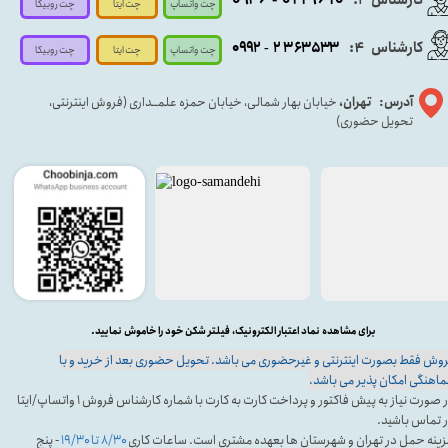
چت واتساپ
چت روبیکا
چت ایتا
کارشناس
:
۵۳۳
۶۳
۳
۲
۹۲
۰۹
4
-
چت روبیکا
چت واتساپ
چت ایتا
آدرس: تهران،
خیابان بهار شمالی، خیابان حمزه علمــداری (فروش اینترنتی،
تحویل حضوری)
برای مشاهده نماد اعتبار الکترونیک، فیلتر شکن خود را خاموش نمایید.
وش فقط بصورت اینترنتی و غیرحضوری می باشد. تحویل حضوری بعد از خرید و با
اهنگی امکان پذیر می باشد.
در صورت نیاز به پیش فاکتور و پرداخت کارت به کارت با شماره کارشناس فروش ۱ واتساپ/ایتا
 تماس باشید.
ینه حمل در تهران و شهرستان ها بعهده مشتری است. ساعات کاری
۸/۳۰ تا ۱۹/۳۰
- پنج