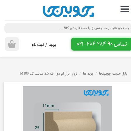
حساب کاربری من
تغییر گذر واژه
سفارشات
تماس 90 284 284 - 021
ورود
/
ثبت نام
۰
خروج از حساب کاربری
بازار منبت چوبینجا
برند ها
زوار ابزار ام دی اف 2.5 سانت کد M100