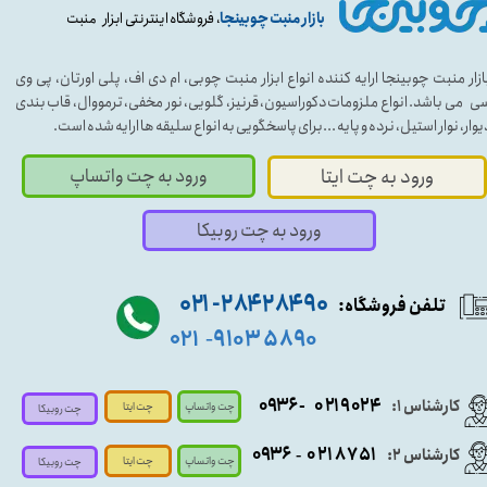
بازار منبت چوبینجا
، فروشگاه اینترنتی ابزار منبت
ازار منبت چوبینجا ارایه کننده انواع ابزار منبت چوبی، ام دی اف، پلی اورتان، پی وی
ی می باشد. انواع ملزومات دکوراسیون، قرنیز، گلویی، نور مخفی، ترمووال، قاب بندی
یوار، نوار استیل، نرده و پایه ...برای پاسخگویی به انواع سلیقه ها ارایه شده است.
ورود به چت واتساپ
ورود به چت ایتا
ورود به چت روبیکا
۹۰ ۲۸۴ ۲۸۴- ۰۲۱
تلفن فروشگاه:
۵۸۹۰ ۹۱۰۳
۰۲۱
-
- ۰۹۳۶
۰۲۱۹۰۲۴
کارشناس ۱:
چت واتساپ
چت ایتا
چت روبیکا
۰۹
۳۶
۰۲۱۸۷۵۱
کارشناس ۲:
-
چت واتساپ
چت ایتا
چت روبیکا