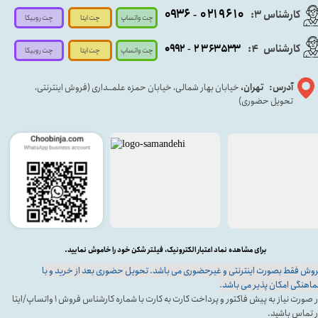
۰۹۳۶
۰۲۱۹۶۱۰
کارشناس ۳:
-
چت واتساپ
چت روبیکا
چت ایتا
کارشناس
:
۵۳۳
۶۳
۳
۲
۹۲
۰۹
4
-
چت روبیکا
چت واتساپ
چت ایتا
آدرس: تهران،
خیابان بهار شمالی، خیابان حمزه علمــداری (فروش اینترنتی،
تحویل حضوری)
برای مشاهده نماد اعتبار الکترونیک، فیلتر شکن خود را خاموش نمایید.
وش فقط بصورت اینترنتی و غیرحضوری می باشد. تحویل حضوری بعد از خرید و با
اهنگی امکان پذیر می باشد.
در صورت نیاز به پیش فاکتور و پرداخت کارت به کارت با شماره کارشناس فروش ۱ واتساپ/ایتا
 تماس باشید.