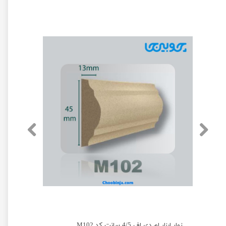
زوار ابزار ام دی اف 4/5 سانت کد M102