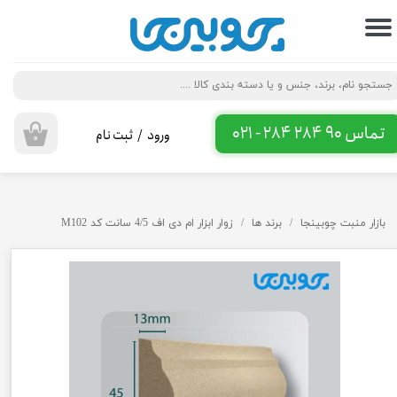
حساب کاربری من
تغییر گذر واژه
سفارشات
تماس 90 284 284 - 021
ورود
/
ثبت نام
۰
خروج از حساب کاربری
بازار منبت چوبینجا
برند ها
زوار ابزار ام دی اف 4/5 سانت کد M102