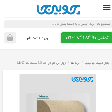
حساب کاربری من
تغییر گذر واژه
سفارشات
تماس 90 284 284 - 021
ورود
/
ثبت نام
۰
خروج از حساب کاربری
بازار منبت چوبینجا
برند ها
زوار ابزار ام دی اف 5/5 سانت کد M107