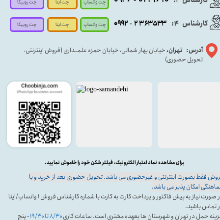
چت واتساپ
چت روبیکا
چت ایتا
کارشناس
:
۵۳۳
۶۳
۳
۲
۹۲
۰۹
4
-
چت روبیکا
چت واتساپ
چت ایتا
آدرس: تهران،
خیابان بهار شمالی، خیابان حمزه علمــداری (فروش اینترنتی،
تحویل حضوری)
برای مشاهده نماد اعتبار الکترونیک، فیلتر شکن خود را خاموش نمایید.
وش فقط بصورت اینترنتی و غیرحضوری می باشد. تحویل حضوری بعد از خرید و با
اهنگی امکان پذیر می باشد.
در صورت نیاز به پیش فاکتور و پرداخت کارت به کارت با شماره کارشناس فروش ۱ واتساپ/ایتا
 تماس باشید.
ینه حمل در تهران و شهرستان ها بعهده مشتری است. ساعات کاری
۸/۳۰ تا ۱۹/۳۰
- پنج