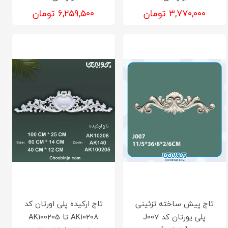
۳,۷۷۰,۰۰۰ تومان
۶,۲۵۹,۵۰۰ تومان
تاج پیش ساخته تزئینی
تاج ارکیده پلی اورتان کد
پلی یورتان کد J007
AK10208 تا AK100205