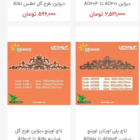
دیزاین AO201 تا AO204
دیزاین طرح گل اطلس A151
۲,۵۲۱,۰۰۰ تومان
۵۹۶,۰۰۰ تومان
تاج پلی اورتان اورنج
تاج اورنج دیزاین طرح گل
دیزاین AO504 تا AO510
فرشته A190 تا A190-2