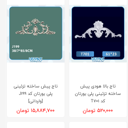
تاج بالا هودی پیش
تاج پیش ساخته تزئینی
ساخته تزئینی پلی یورتان
پلی یورتان کد J199
کد T701
[وارداتی]
۵۲۰,۰۰۰ تومان
۱۵,۸۸۴,۷۰۰ تومان