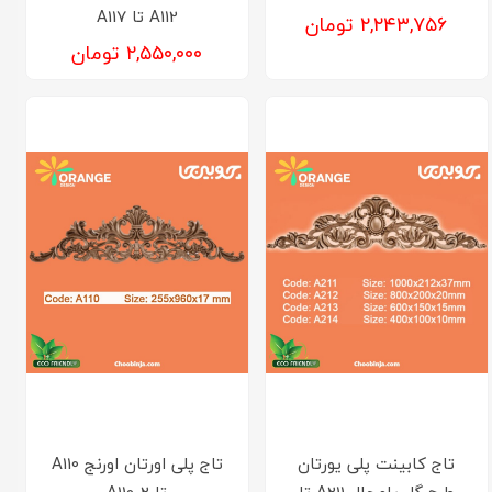
A112 تا A117
۲,۲۴۳,۷۵۶ تومان
۲,۵۵۰,۰۰۰ تومان
تاج کابینت پلی یورتان
تاج پلی اورتان اورنج A110
طرح گل پامچال A211 تا
تا A110-2