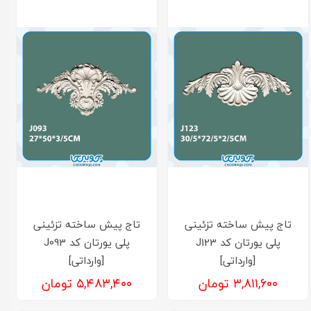
تاج پیش ساخته تزئینی
تاج پیش ساخته تزئینی
پلی یورتان کد J123
پلی یورتان کد J093
[وارداتی]
[وارداتی]
۳,۸۱۱,۶۰۰ تومان
۵,۴۸۳,۴۰۰ تومان