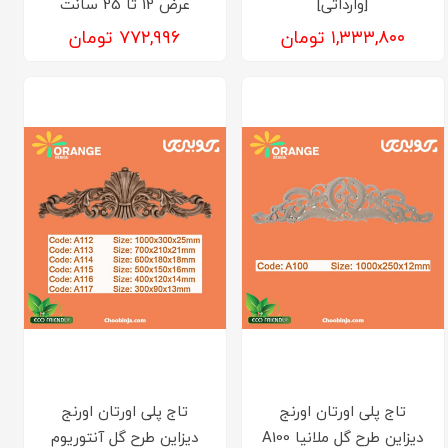
[وارداتی]
عرض 12 تا 25 سانت
۱,۳۳۳,۸۰۰ تومان
۷۷۲,۹۹۶ تومان
تاج پلی اورتان اورنج
تاج پلی اورتان اورنج
دیزاین طرح گل ملانیا A100
دیزاین طرح گل آنتوریوم