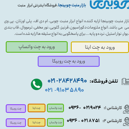
بازار منبت چوبینجا
، فروشگاه اینترنتی ابزار منبت
ازار منبت چوبینجا ارایه کننده انواع ابزار منبت چوبی، ام دی اف، پلی اورتان، پی وی
ی می باشد. انواع ملزومات دکوراسیون، قرنیز، گلویی، نور مخفی، ترمووال، قاب بندی
یوار، نوار استیل، نرده و پایه ...برای پاسخگویی به انواع سلیقه ها ارایه شده است.
ورود به چت واتساپ
ورود به چت ایتا
ورود به چت روبیکا
۹۰ ۲۸۴ ۲۸۴- ۰۲۱
تلفن فروشگاه:
۵۸۹۰ ۹۱۰۳
۰۲۱
-
- ۰۹۳۶
۰۲۱۹۰۲۴
کارشناس ۱:
چت واتساپ
چت ایتا
چت روبیکا
۰۹
۳۶
۰۲۱۸۷۵۱
کارشناس ۲:
-
چت واتساپ
چت ایتا
چت روبیکا