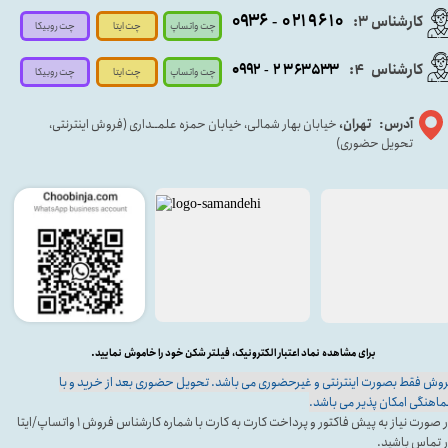
۰۹۳۶
۰۲۱۹۶۱۰
کارشناس ۳:
-
چت واتساپ
چت روبیکا
چت ایتا
کارشناس
:
۵۳۳
۶۳
۳
۲
۹۲
۰۹
4
-
چت روبیکا
چت واتساپ
چت ایتا
آدرس: تهران،
خیابان بهار شمالی، خیابان حمزه علمــداری (فروش اینترنتی،
تحویل حضوری)
برای مشاهده نماد اعتبار الکترونیک، فیلتر شکن خود را خاموش نمایید.
وش فقط بصورت اینترنتی و غیرحضوری می باشد. تحویل حضوری بعد از خرید و با
اهنگی امکان پذیر می باشد.
در صورت نیاز به پیش فاکتور و پرداخت کارت به کارت با شماره کارشناس فروش ۱ واتساپ/ایتا
 تماس باشید.