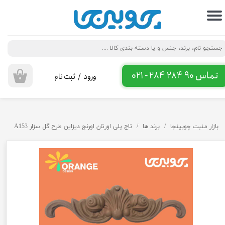
حساب کاربری من
تغییر گذر واژه
سفارشات
تماس 90 284 284 - 021
ورود
/
ثبت نام
۰
خروج از حساب کاربری
بازار منبت چوبینجا
برند ها
تاج پلی اورتان اورنج دیزاین طرح گل سزار A153