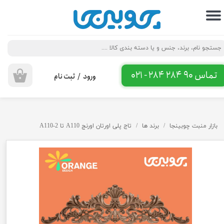
حساب کاربری من
تغییر گذر واژه
سفارشات
تماس 90 284 284 - 021
ورود
/
ثبت نام
۰
خروج از حساب کاربری
بازار منبت چوبینجا
برند ها
تاج پلی اورتان اورنج A110 تا A110-2