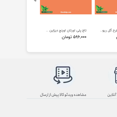
تاج اورنج دیزاین طرح گل ریو A150
تاج پلی اورتان اورنج دیزاین طرح گل اطلس A151
۵۹۶,۰۰۰ تومان
مشاهده ویدئو کالا پیش از ارسال