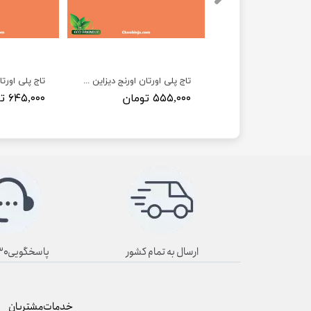
تاج اورنج دیزاین طرح گل آوا A155
تاج پلی اورتان اورنج دیزاین طرح گل مرجان A154
مان
۵۵۵,۰۰۰ تومان
۶۴۵,۰۰۰ تومان
ارسال به تمام کشور
پاسخگویی۸/۳۰ تا ۱۹/۳۰
خدمات مشتریان