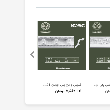
گلویی و تاج ۷ سانتی پلی اورتان BU102
گلویی و تاج پلی اورتان BU101 ارتفاع ۱۴ سانت
۵,۵۶۲,۹۰۱ تومان