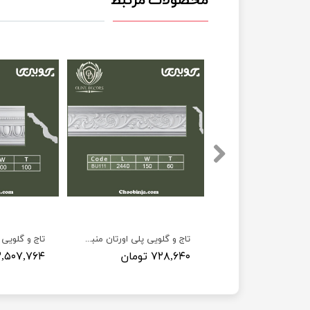
محصولات مرتبط
تاج و گلویی منبت پلی اورتان ۱۷ سانت BU202
تاج و گلویی پلی اورتان منبت ۱۵ سانت BU111
۳ تومان
۷۲۸,۶۴۰ تومان
۳,۵۰۷,۷۶۴ توما