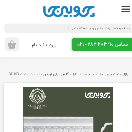
حساب کاربری من
تغییر گذر واژه
سفارشات
تماس 90 284 284 - 021
ورود
/
ثبت نام
۰
خروج از حساب کاربری
بازار منبت چوبینجا
برند ها
تاج و گلویی پلی اورتان ۱۰ سانت منبت BU103