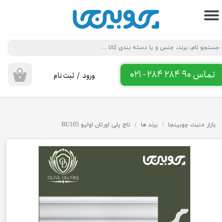
حساب کاربری من
تغییر گذر واژه
سفارشات
تماس 90 284 284 - 021
ورود
/
ثبت نام
۰
خروج از حساب کاربری
بازار منبت چوبینجا
برند ها
تاج پلی اورتان اولیو BU105