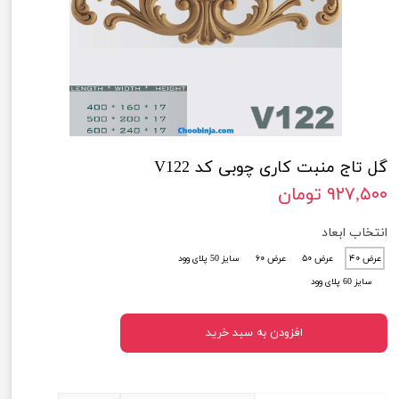
گل تاج منبت کاری چوبی کد V122
۹۲۷,۵۰۰ تومان
انتخاب ابعاد
عرض ۴۰
عرض ۵۰
عرض ۶۰
سایز 50 پلای وود
سایز 60 پلای وود
افزودن به سبد خرید