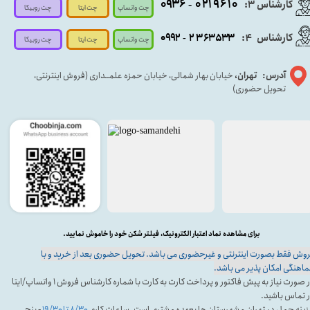
۰۹۳۶
۰۲۱۹۶۱۰
کارشناس ۳:
-
چت واتساپ
چت روبیکا
چت ایتا
کارشناس
:
۵۳۳
۶۳
۳
۲
۹۲
۰۹
4
-
چت روبیکا
چت واتساپ
چت ایتا
آدرس: تهران،
خیابان بهار شمالی، خیابان حمزه علمــداری (فروش اینترنتی،
تحویل حضوری)
برای مشاهده نماد اعتبار الکترونیک، فیلتر شکن خود را خاموش نمایید.
وش فقط بصورت اینترنتی و غیرحضوری می باشد. تحویل حضوری بعد از خرید و با
اهنگی امکان پذیر می باشد.
در صورت نیاز به پیش فاکتور و پرداخت کارت به کارت با شماره کارشناس فروش ۱ واتساپ/ایتا
 تماس باشید.
ینه حمل در تهران و شهرستان ها بعهده مشتری است. ساعات کاری
۸/۳۰ تا ۱۹/۳۰
- پنج