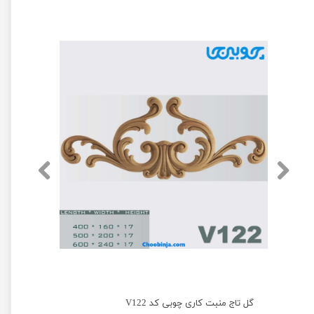
گل تاج منبت کاری چوبی کد V122