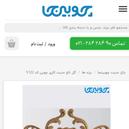
حساب کاربری من
تغییر گذر واژه
سفارشات
تماس 90 284 284 - 021
ورود
/
ثبت نام
۰
خروج از حساب کاربری
بازار منبت چوبینجا
برند ها
گل تاج منبت کاری چوبی کد V122