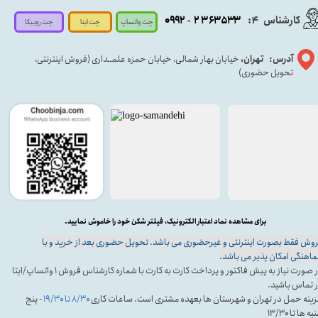
کارشناس
:
۵۳۳
۶۳
۳
۲
۹۲
۰۹
4
-
چت روبیکا
چت واتساپ
چت ایتا
آدرس: تهران،
خیابان بهار شمالی، خیابان حمزه علمــداری (فروش اینترنتی،
تحویل حضوری)
برای مشاهده نماد اعتبار الکترونیک، فیلتر شکن خود را خاموش نمایید.
وش فقط بصورت اینترنتی و غیرحضوری می باشد. تحویل حضوری بعد از خرید و با
اهنگی امکان پذیر می باشد.
در صورت نیاز به پیش فاکتور و پرداخت کارت به کارت با شماره کارشناس فروش ۱ واتساپ/ایتا
 تماس باشید.
ینه حمل در تهران و شهرستان ها بعهده مشتری است. ساعات کاری
۸/۳۰ تا ۱۹/۳۰
- پنج
ه ها تا ۱۳/۳۰