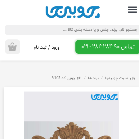
حساب کاربری من
تغییر گذر واژه
سفارشات
تماس 90 284 284 - 021
ورود
/
ثبت نام
۰
خروج از حساب کاربری
بازار منبت چوبینجا
برند ها
تاج چوبی کد V105