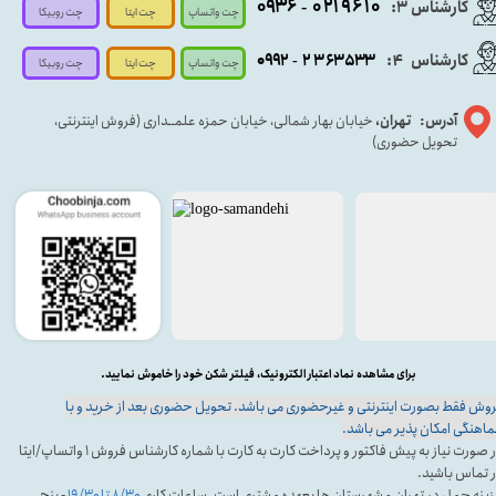
۰۹۳۶
۰۲۱۹۶۱۰
کارشناس ۳:
-
چت واتساپ
چت روبیکا
چت ایتا
کارشناس
:
۵۳۳
۶۳
۳
۲
۹۲
۰۹
4
-
چت روبیکا
چت واتساپ
چت ایتا
آدرس: تهران،
خیابان بهار شمالی، خیابان حمزه علمــداری (فروش اینترنتی،
تحویل حضوری)
برای مشاهده نماد اعتبار الکترونیک، فیلتر شکن خود را خاموش نمایید.
وش فقط بصورت اینترنتی و غیرحضوری می باشد. تحویل حضوری بعد از خرید و با
اهنگی امکان پذیر می باشد.
در صورت نیاز به پیش فاکتور و پرداخت کارت به کارت با شماره کارشناس فروش ۱ واتساپ/ایتا
 تماس باشید.
ینه حمل در تهران و شهرستان ها بعهده مشتری است. ساعات کاری
۸/۳۰ تا ۱۹/۳۰
- پنج