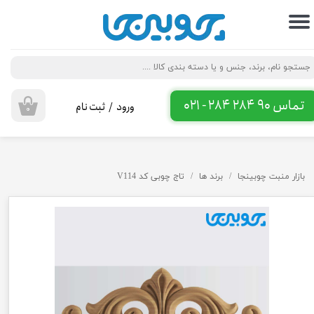
حساب کاربری من
تغییر گذر واژه
سفارشات
تماس 90 284 284 - 021
ورود
/
ثبت نام
۰
خروج از حساب کاربری
بازار منبت چوبینجا
برند ها
تاج چوبی کد V114