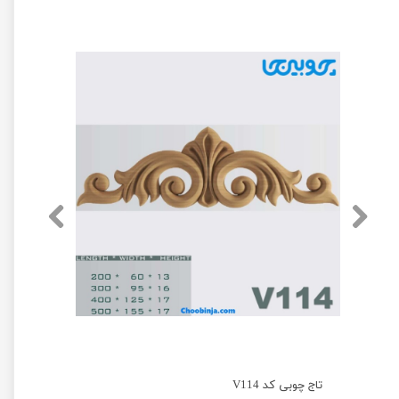
تاج چوبی کد V114