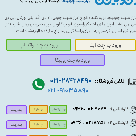
بازار منبت چوبینجا
، فروشگاه اینترنتی ابزار منبت
ازار منبت چوبینجا ارایه کننده انواع ابزار منبت چوبی، ام دی اف، پلی اورتان، پی وی
ی می باشد. انواع ملزومات دکوراسیون، قرنیز، گلویی، نور مخفی، ترمووال، قاب بندی
یوار، نوار استیل، نرده و پایه ...برای پاسخگویی به انواع سلیقه ها ارایه شده است.
ورود به چت واتساپ
ورود به چت ایتا
ورود به چت روبیکا
۹۰ ۲۸۴ ۲۸۴- ۰۲۱
تلفن فروشگاه:
۵۸۹۰ ۹۱۰۳
۰۲۱
-
- ۰۹۳۶
۰۲۱۹۰۲۴
کارشناس ۱:
چت واتساپ
چت ایتا
چت روبیکا
۰۹
۳۶
۰۲۱۸۷۵۱
کارشناس ۲:
-
چت واتساپ
چت ایتا
چت روبیکا