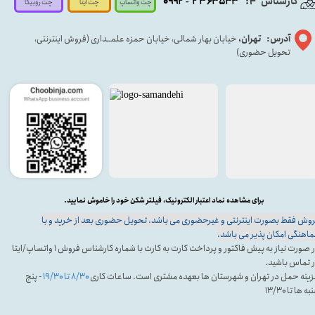
کارشناس
:
۵۳۳
۶۳
۳
۲
۹۲
۰۹
4
-
چت روبیکا
چت واتساپ
چت ایتا
آدرس: تهران،
خیابان بهار شمالی، خیابان حمزه علمــداری (فروش اینترنتی،
تحویل حضوری)
برای مشاهده نماد اعتبار الکترونیک، فیلتر شکن خود را خاموش نمایید.
وش فقط بصورت اینترنتی و غیرحضوری می باشد. تحویل حضوری بعد از خرید و با
اهنگی امکان پذیر می باشد.
در صورت نیاز به پیش فاکتور و پرداخت کارت به کارت با شماره کارشناس فروش ۱ واتساپ/ایتا
 تماس باشید.
ینه حمل در تهران و شهرستان ها بعهده مشتری است. ساعات کاری
۸/۳۰ تا ۱۹/۳۰
- پنج
ه ها تا ۱۳/۳۰