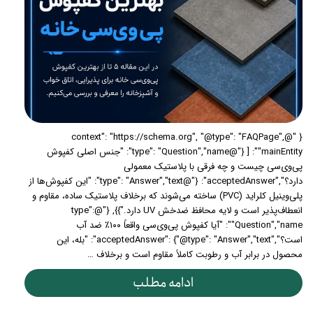
{ "@context": "https://schema.org", "@type": "FAQPage",
"mainEntity": [ {"@type": "Question","name": "جنس اصلی کفپوش
پی‌وی‌سی چیست و چه فرقی با پلاستیک معمولی
دارد؟","acceptedAnswer": {"@type": "Answer","text": "این کفپوش‌ها از
پلی‌وینیل کلراید (PVC) ساخته می‌شوند که برخلاف پلاستیک ساده، مقاوم و
انعطاف‌پذیر است و لایه محافظ ضدخش UV دارد."}}, {"@type":
"Question","name": "آیا کفپوش پی‌وی‌سی واقعاً ۱۰۰٪ ضد آب
است؟","acceptedAnswer": {"@type": "Answer","text": "بله، این
محصول در برابر آب و رطوبت کاملاً مقاوم است و برخلاف …
ادامه مطلب