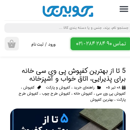
حساب کاربری من
تغییر گذر واژه
سفارشات
تماس 90 284 284 - 021
ورود
/
ثبت نام
۰
خروج از حساب کاربری
5 تا از بهترین کفپوش پی وی سی خانه
برای پذیرایی، اتاق خواب و آشپزخانه
۰۸ تیر ۰۵
راهنمای خرید
،
کفپوش و پارکت
کفپوش
،
کفپوش پی وی سی
،
کفپوش خانه
،
کفپوش طرح چوب
،
کفپوش طرح
پارکت
،
بهترین کفپوش