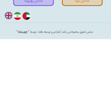
کانال ایتا
کانال روبیکا
تمامی حقوق محفوظ می باشد | طراحی و توسعه یافته توسط "
چوبینجا
"