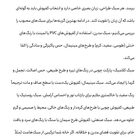
برسد. هر سبک طراحی، زبان بصری خاصی دارد و انتخاب کفپوش باید به گونه‌ای
باشد که آن زبان را تقویت کند. در ادامه بهترین گزینه‌ها برای سبک‌های محبوب را
بررسی می‌کنیم: سبک مدرن: استفاده از کفپوش‌های PVC یا لمینت با رنگ‌های
خنثی (طوسی، سفید، کرم) و طرح‌های مینیمال، حس پاکیزگی و سادگی را القا
می‌کند.
سبک کلاسیک: پارکت چوبی در رنگ‌های تیره و طرح طبیعی، حس اصالت، تجمل و
گرما را ایجاد می‌کند. سبک مینیمال: کفپوش یک‌دست با سطح صاف و مات؛ ترجیحاً
رنگ سفید یا خاکستری ملایم برای بازتاب نور و احساس آرامش. سبک روستیک یا
طبیعی: کفپوش چوبی با طرح‌های گره‌دار و رنگ‌های خاکی، محیط را صمیمی و گرم
جلوه می‌دهد. سبک صنعتی: کفپوش طرح سیمان یا سنگ با رنگ‌های سرد و بافت
خام، برای تقویت فضای مدرن و خلاقانه. اگر خانه شما ترکیبی از سبک‌هاست (مثلاً