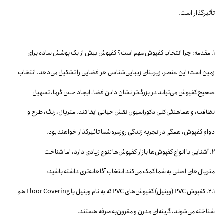
تأثیرگذار است.
۱. مقدمه: چرا انتخاب کفپوش مهم است؟ کفپوش بیش از یک پوشش ساده برای
زمین است؛ این عنصر، زیربنای زیبایی‌شناسی هر فضایی را تشکیل می‌دهد. انتخاب
صحیح کفپوش می‌تواند در بزرگ‌تر نشان دادن فضا، ایجاد حس گرما، تسهیل
نظافت، و هماهنگی کلی دکوراسیون نقش حیاتی ایفا کند. متریال، رنگ، طرح و
دوام کفپوش، همگی در تجربه زندگی روزمره شما تاثیرگذار خواهند بود.
۲. آشنایی با انواع کفپوش‌ها بازار کفپوش‌ها تنوع زیادی دارد، اما شناخت
متریال‌های اصلی به شما کمک می‌کند انتخاب آگاهانه‌تری داشته باشید:
۲.۱. کفپوش PVC (وینیل) کفپوش‌های PVC که به نام وینیل یا Floor Covering هم
شناخته می‌شوند، گزینه‌ای مدرن و مقرون‌به‌صرفه هستند.