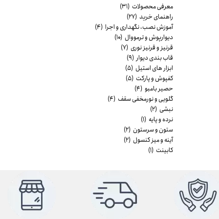
معرفی محصولات
(۳۱)
راهنمای خرید
(۲۷)
آموزش نصب، نگهداری و اجرا
(۴)
دیوارپوش و ترمووال
(۱۰)
قرنیز و قرنیز نوری
(۷)
قاب بندی دیوار
(۹)
ابزار های استیل
(۵)
کفپوش و پارکت
(۵)
حصیر بامبو
(۴)
گلویی و نورمخفی سقف
(۴)
نبشی
(۲)
نرده و پایه
(۱)
ستون و سرستون
(۲)
آینه و میز کنسول
(۲)
کابینت
(۱)