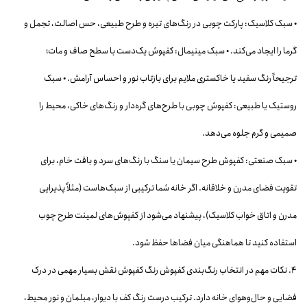
• سبک کلاسیک: پارکت چوبی در رنگ‌های تیره و طرح طبیعی، حس اصالت، تجمل و
گرما را ایجاد می‌کند. • سبک مینیمال: کفپوش یک‌دست با سطح صاف و مات؛
ترجیحاً رنگ سفید یا خاکستری ملایم برای بازتاب نور و احساس آرامش. • سبک
روستیک یا طبیعی: کفپوش چوبی با طرح‌های گره‌دار و رنگ‌های خاکی، محیط را
صمیمی و گرم جلوه می‌دهد.
• سبک صنعتی: کفپوش طرح سیمان یا سنگ با رنگ‌های سرد و بافت خام، برای
تقویت فضای مدرن و خلاقانه. اگر خانه شما ترکیبی از سبک‌هاست (مثلاً پذیرایی
مدرن و اتاق خواب کلاسیک)، پیشنهاد می‌شود از کفپوش‌های لمینت طرح چوب
استفاده کنید تا هماهنگی میان فضاها حفظ شود.
۴. نکات مهم در انتخاب رنگ‌بندی کفپوش رنگ کفپوش نقش بسیار مهمی در درک
فضایی و حال‌وهوای خانه دارد. ترکیب درست رنگ کف با دیوار، مبلمان و نور محیط،