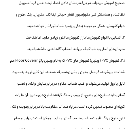
صحیح کفپوش می‌تواند در بزرگ‌تر نشان دادن فضا، ایجاد حس گرما، تسهیل
نظافت، و هماهنگی کلی دکوراسیون نقش حیاتی ایفا کند. متریال، رنگ، طرح و
دوام کفپوش، همگی در تجربه زندگی روزمره شما تاثیرگذار خواهند بود.
۲. آشنایی با انواع کفپوش‌ها بازار کفپوش‌ها تنوع زیادی دارد، اما شناخت
متریال‌های اصلی به شما کمک می‌کند انتخاب آگاهانه‌تری داشته باشید:
۲.۱. کفپوش PVC (وینیل) کفپوش‌های PVC که به نام وینیل یا Floor Covering هم
شناخته می‌شوند، گزینه‌ای مدرن و مقرون‌به‌صرفه هستند. این کفپوش‌ها به صورت
تایل یا رول تولید می‌شوند و اغلب ضدآب، مقاوم در برابر سایش و لکه، و نصب
آسانی دارند. طرح‌های متنوع، از چوب و سنگ گرفته تا طرح‌های مدرن، آن‌ها را به
گزینه‌ای محبوب تبدیل کرده است. مزایا: ضد آب، مقاومت بالا در برابر رطوبت و لکه،
تنوع طرح و رنگ، قیمت مناسب، نصب آسان. معایب: ممکن است در برابر اجسام