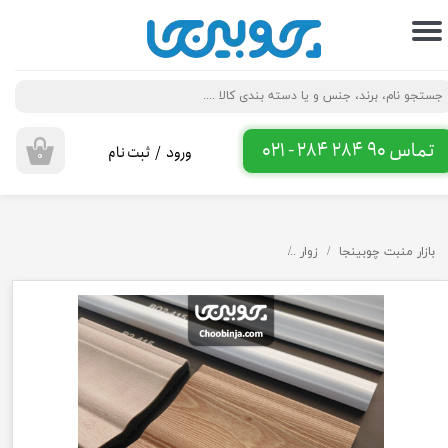
حساب کاربری من
تغییر گذر واژه
سفارشات
تماس 90 284 284 - 021
ورود
/
ثبت نام
۰
خروج از حساب کاربری
بازار منبت چوبینجا
زوار
قرنیز مدرن پی وی سی با کیفیت 9 سانت طرح چوب روشن کد CO9-562