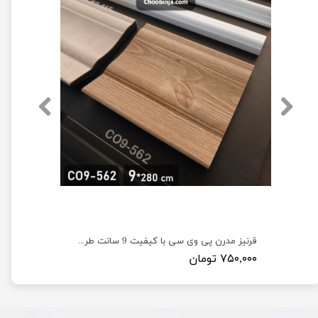
قرنیز پی وی سی مدرن 9 سانت طرح کرم رگه دار کد GA1
قرنیز مدرن پی وی سی با کیفیت 9 سانت طرح چوب روشن کد CO9-562
۷۵۰,۰۰۰ تومان