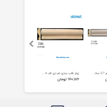
زوار ام دی اف خام 2/7 سانت Z1103
زوار قاب بندی ام دی اف 4 سانت Z1804
۱۷۰,۱۸۶ تومان