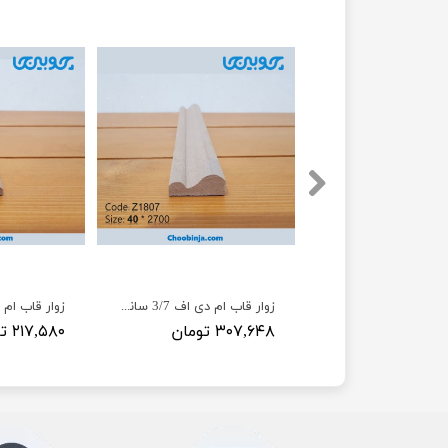
زوار قاب سه پله 1/5 تا 4 سانت کد 515 تا 540 از جنس چوب و ام دی اف
زوار قاب ام دی اف 3/7 سانت Z1807
مان
۳۰۷,۶۴۸ تومان
۲۱۷,۵۸۰ تومان