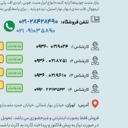
بازار منبت چوبینجا ارایه کننده انواع ابزار منبت چوبی، ام دی اف، پ
ترمووال، قاب بندی دیوار، نوار استیل، نرده و پایه ...برای پاسخگویی ب
۹۰ ۲۸۴ ۲۸۴- ۰۲۱
تلفن فروشگاه:
۵۸۹۰ ۹۱۰۳
۰۲۱
-
- ۰۹۳۶
۰۲۱۹۰۲۴
کارشناس ۱:
چت واتساپ
چت واتساپ
۰۹
۳۶
۰۲۱۸۷۵۱
کارشناس ۲:
-
چت واتساپ
۰۹۳۶
۰۲۱۹۶۱۰
کارشناس ۳:
-
چت واتساپ
کارشناس
:
۵۳۳
۶۳
۳
۲
۹۲
۰۹
4
-
آدرس: تهران،
خیابان بهار شمالی، خیابان حمزه علمــدار
فروش فقط بصورت اینترنتی و غیرحضوری می باشد. تحویل حض
در صورت نیاز به پیش فاکتور و پرداخت کارت به کارت با شماره کارشناس فروش ۱ وا