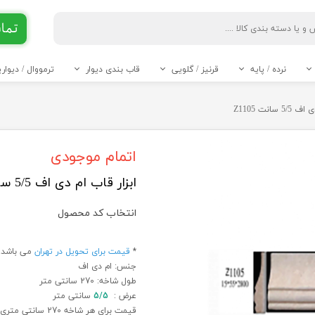
تماس 90 284
جست و جو
نرده / پایه
قرنیز / گلویی
قاب بندی دیوار
ترمووال / دیوا
ABS
قرنیز 6 و 7 سانت
قرنیز 8 سانت
قرنیز 10 سانت
قرنیز 11 سانت
قرنیز 12 سانت
قرنیز 13 سانت
قرنیز 14 و 15 سانت
قرنیز 20 تا 24 سانت
* قرنیز 9 سانت
----- تاج و گل PVC -----
----- سرستون PVC -----
 سانت Z1105
اتمام موجودی
ابزار قاب ام دی اف 5/5 سانت Z1105
انتخاب کد محصول
*
قیمت برای تحویل در تهران
می باشد.
جنس: ام دی اف
طول شاخه: 270 سانتی متر
عرض :
5/5
سانتی متر
قیمت برای هر شاخه 270 سانتی متری در عرض 5/5 سانت می باشد