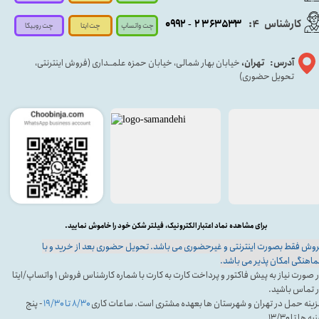
کارشناس
:
۵۳۳
۶۳
۳
۲
۹۲
۰۹
4
-
چت روبیکا
چت واتساپ
چت ایتا
آدرس: تهران،
خیابان بهار شمالی، خیابان حمزه علمــداری (فروش اینترنتی،
تحویل حضوری)
برای مشاهده نماد اعتبار الکترونیک، فیلتر شکن خود را خاموش نمایید.
وش فقط بصورت اینترنتی و غیرحضوری می باشد. تحویل حضوری بعد از خرید و با
اهنگی امکان پذیر می باشد.
در صورت نیاز به پیش فاکتور و پرداخت کارت به کارت با شماره کارشناس فروش ۱ واتساپ/ایتا
 تماس باشید.
ینه حمل در تهران و شهرستان ها بعهده مشتری است. ساعات کاری
۸/۳۰ تا ۱۹/۳۰
- پنج
ه ها تا ۱۳/۳۰