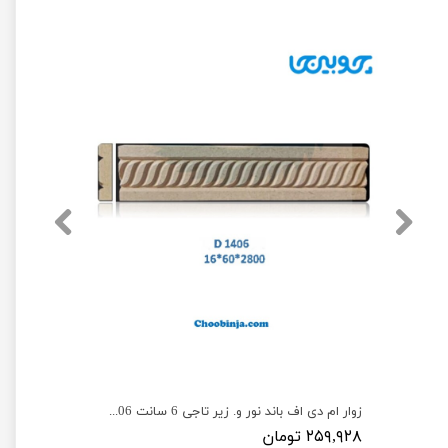
باند نور و زیرتاجی مستطیلی ام دی اف سی ان سی شده 6 سانت D1606
زوار ام دی اف باند نور و. زیر تاجی 6 سانت D1406
۲۵۹,۹۲۸ تومان