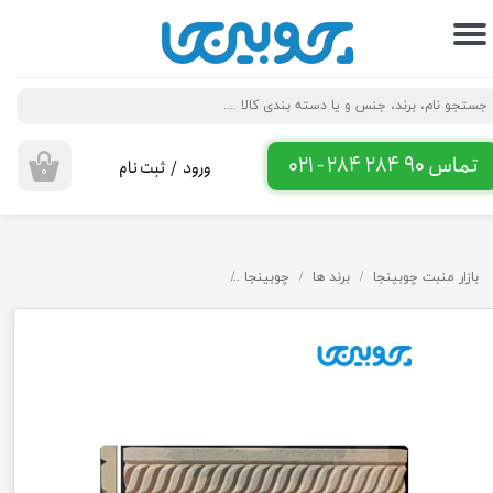
حساب کاربری من
تغییر گذر واژه
سفارشات
تماس 90 284 284 - 021
ورود
/
ثبت نام
۰
خروج از حساب کاربری
بازار منبت چوبینجا
برند ها
چوبینجا
زوار ام دی اف باند نور و. زیر تاجی 6 سانت D1406