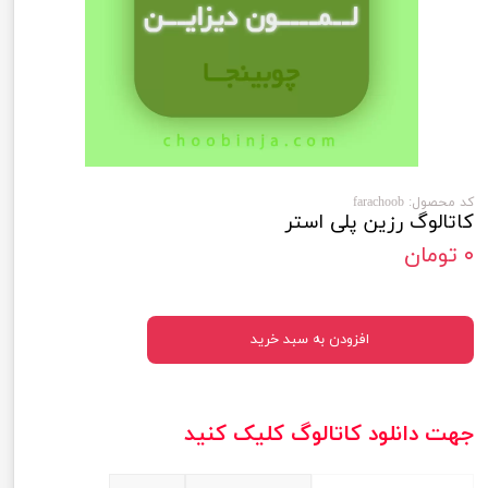
کد محصول: farachoob
کاتالوگ رزین پلی استر
۰ تومان
افزودن به سبد خرید
جهت دانلود کاتالوگ کلیک کنید