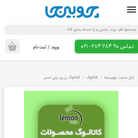
حساب کاربری من
تغییر گذر واژه
سفارشات
تماس 90 284 284 - 021
ورود
/
ثبت نام
۰
خروج از حساب کاربری
بازار منبت چوبینجا
کاتالوگ
کاتالوگ رزین پلی استر