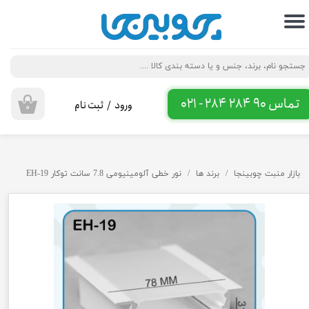
حساب کاربری من
تغییر گذر واژه
سفارشات
تماس 90 284 284 - 021
ورود
/
ثبت نام
۰
خروج از حساب کاربری
بازار منبت چوبینجا
برند ها
نور خطی آلومینیومی 7.8 سانت توکار EH-19