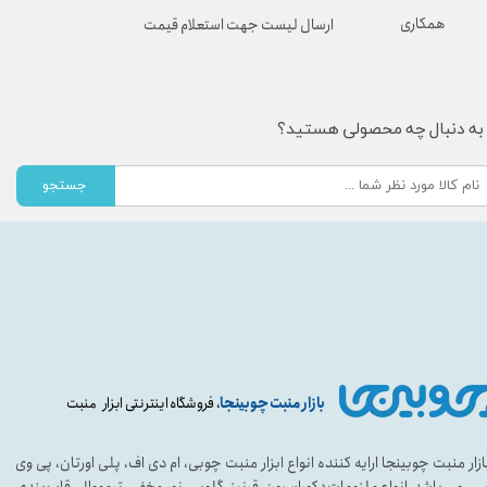
همکاری
ارسال لیست جهت استعلام قیمت
به دنبال چه محصولی هستید؟
جستجو
بازار منبت چوبینجا
، فروشگاه اینترنتی ابزار منبت
ازار منبت چوبینجا ارایه کننده انواع ابزار منبت چوبی، ام دی اف، پلی اورتان، پی وی
ی می باشد. انواع ملزومات دکوراسیون، قرنیز، گلویی، نور مخفی، ترمووال، قاب بندی