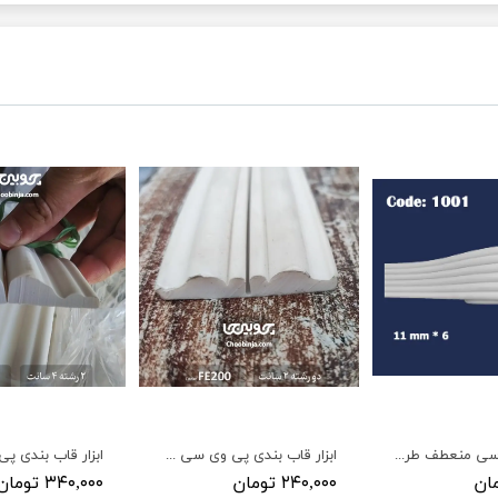
زوار پی وی سی منعطف طرح نیمگرد عرض 10 میل 6 رشته کد 1001
ابزار قاب بندی پی وی سی خام پله ای متقارن منعطف دو رشته 2 سانت نامتقارن کد FE200
۲۴۰,۰۰۰ تومان
۳۴۰,۰۰۰ تومان