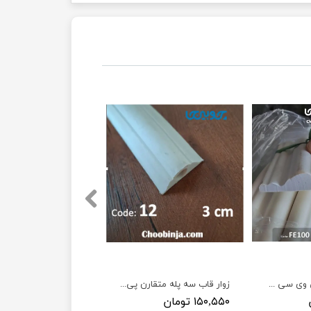
ابزار قاب بندی پی وی سی خام منعطف دو رشته 3/5 سانت نامتقارن کد FE100
زوار قاب سه پله متقارن پی وی سی منعطف 3 سانت کد 12
۱۵۰,۵۵۰ تومان