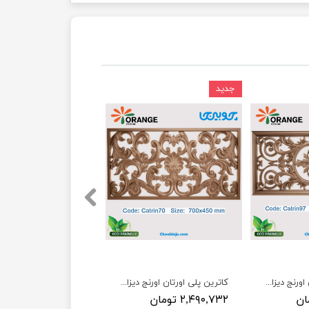
جدید
کاترین پلی اورتان اورنج دیزاین کد catrin97
کاترین پلی اورتان اورنج دیزاین کد catrin70
۲,۴۹۰,۷۳۲ تومان