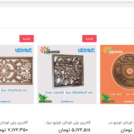
جدید
جدید
گل دایره پلی اورتان اورنج دیزاین کد B220
کاترین پلی اورتان اورنج دیزاین کد catrin50
۵,۱۷۲,۵۱۸ تومان
۷,۱۷۲,۳۵۰ تومان