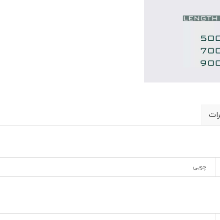
رات
چوبی