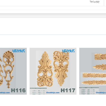
چوبینجا