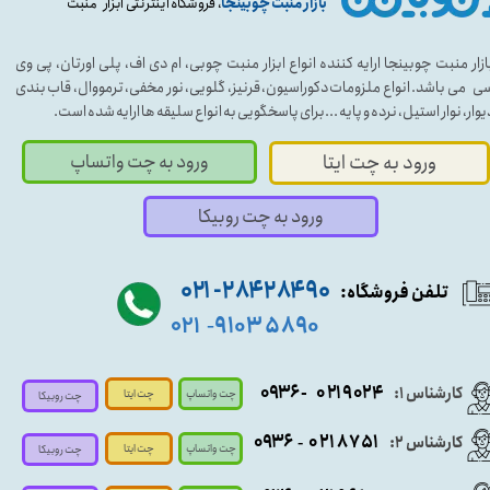
بازار منبت چوبینجا
، فروشگاه اینترنتی ابزار منبت
ازار منبت چوبینجا ارایه کننده انواع ابزار منبت چوبی، ام دی اف، پلی اورتان، پی وی
ی می باشد. انواع ملزومات دکوراسیون، قرنیز، گلویی، نور مخفی، ترمووال، قاب بندی
یوار، نوار استیل، نرده و پایه ...برای پاسخگویی به انواع سلیقه ها ارایه شده است.
ورود به چت واتساپ
ورود به چت ایتا
ورود به چت روبیکا
۹۰ ۲۸۴ ۲۸۴- ۰۲۱
تلفن فروشگاه:
۵۸۹۰ ۹۱۰۳
۰۲۱
-
- ۰۹۳۶
۰۲۱۹۰۲۴
کارشناس ۱:
چت واتساپ
چت ایتا
چت روبیکا
۰۹
۳۶
۰۲۱۸۷۵۱
کارشناس ۲:
-
چت واتساپ
چت ایتا
چت روبیکا