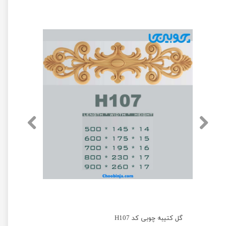
گل کتیبه چوبی کد H107