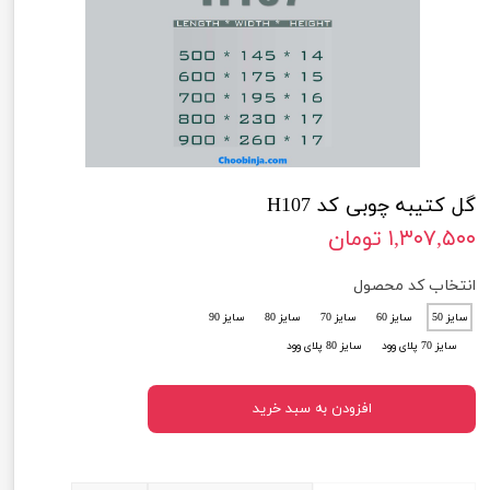
گل کتیبه چوبی کد H107
۱,۳۰۷,۵۰۰ تومان
انتخاب کد محصول
سایز 50
سایز 60
سایز 70
سایز 80
سایز 90
سایز 70 پلای وود
سایز 80 پلای وود
افزودن به سبد خرید