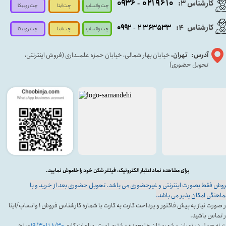
۰۹۳۶
۰۲۱۹۶۱۰
کارشناس ۳:
-
چت واتساپ
چت روبیکا
چت ایتا
کارشناس
:
۵۳۳
۶۳
۳
۲
۹۲
۰۹
4
-
چت روبیکا
چت واتساپ
چت ایتا
آدرس: تهران،
خیابان بهار شمالی، خیابان حمزه علمــداری (فروش اینترنتی،
تحویل حضوری)
برای مشاهده نماد اعتبار الکترونیک، فیلتر شکن خود را خاموش نمایید.
وش فقط بصورت اینترنتی و غیرحضوری می باشد. تحویل حضوری بعد از خرید و با
اهنگی امکان پذیر می باشد.
در صورت نیاز به پیش فاکتور و پرداخت کارت به کارت با شماره کارشناس فروش ۱ واتساپ/ایتا
 تماس باشید.
ینه حمل در تهران و شهرستان ها بعهده مشتری است. ساعات کاری
۸/۳۰ تا ۱۹/۳۰
- پنج