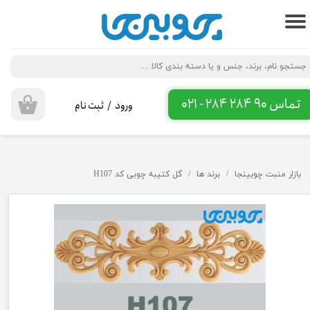
حساب کاربری من
تغییر گذر واژه
سفارشات
تماس 90 284 284 - 021
ورود
/
ثبت نام
۰
خروج از حساب کاربری
بازار منبت چوبینجا
برند ها
گل کتیبه چوبی کد H107